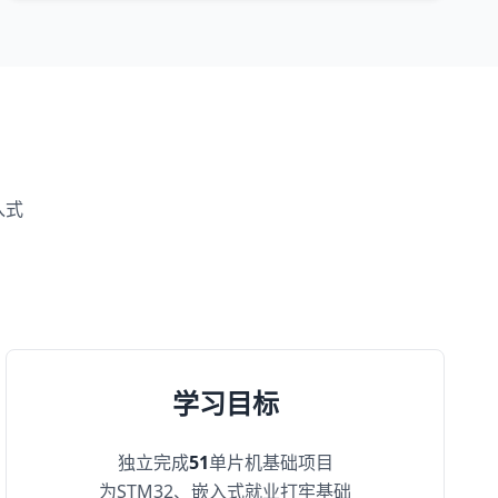
入式
学习目标
独立完成
51
单片机基础项目
为STM32、嵌入式就业打牢基础