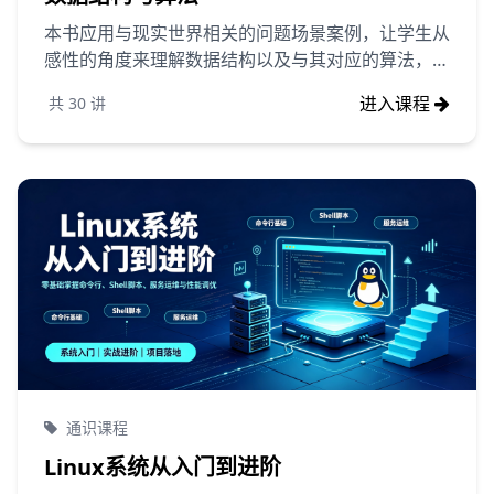
本书应用与现实世界相关的问题场景案例，让学生从
感性的角度来理解数据结构以及与其对应的算法，并
使用C和Python两种编程语言来定义问题的数据结构
进入课程
共
30
讲
和实现算法,使用C和Python两种编程语言，主要是
考虑到一些C基础差的学生很难用C语言来实现算
法，Python语言相对简单易掌握，这些学生可以使
用Python语言来学习数据结构与算法。
通识课程
Linux系统从入门到进阶