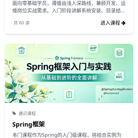
面向零基础学员，遵循由浅入深路线，兼顾开发、运
维岗位实战需求。入门阶段讲解系统安装、目录结
构、基础命令、Vim 编辑器、用户权限与文件管
进入课程
共
60
讲
理，快速建立终端操作思维；进阶模块覆盖进程监
控、软件包管理、网络配置、防火墙、日志排查、
Shell 脚本自动化，配套云服务器实操案例。课程摒
弃枯燥理论，以企业真实场景驱动练习，讲解服务部
署、定时任务、系统故障排查、简单内核调优等核心
能力。学完可独立运维 Linux 服务器，具备项目部
署、问题定位、批量自动化处理能力，适配后端开
发、运维、测试等岗位学习需求。
通识课程
Spring框架
本门课程作为Spring的入门级课程，将结合实例为