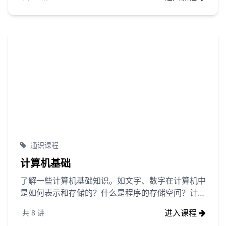
通识课程
计算机基础
了解一些计算机基础知识。如文字、数字在计算机中
是如何表示和存储的？什么是程序的存储空间？计算
机的输入和输出设备等等内容，这些内容都与编写的
进入课程
共
8
讲
程序密切相关。