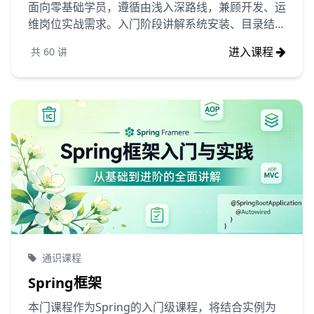
面向零基础学员，遵循由浅入深路线，兼顾开发、运
维岗位实战需求。入门阶段讲解系统安装、目录结
构、基础命令、Vim 编辑器、用户权限与文件管
进入课程
共
60
讲
理，快速建立终端操作思维；进阶模块覆盖进程监
控、软件包管理、网络配置、防火墙、日志排查、
Shell 脚本自动化，配套云服务器实操案例。课程摒
弃枯燥理论，以企业真实场景驱动练习，讲解服务部
署、定时任务、系统故障排查、简单内核调优等核心
能力。学完可独立运维 Linux 服务器，具备项目部
署、问题定位、批量自动化处理能力，适配后端开
发、运维、测试等岗位学习需求。
通识课程
Spring框架
本门课程作为Spring的入门级课程，将结合实例为