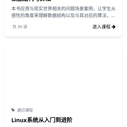
本书应用与现实世界相关的问题场景案例，让学生从
感性的角度来理解数据结构以及与其对应的算法，并
使用C和Python两种编程语言来定义问题的数据结构
进入课程
共
30
讲
和实现算法,使用C和Python两种编程语言，主要是
考虑到一些C基础差的学生很难用C语言来实现算
法，Python语言相对简单易掌握，这些学生可以使
用Python语言来学习数据结构与算法。
通识课程
Linux系统从入门到进阶