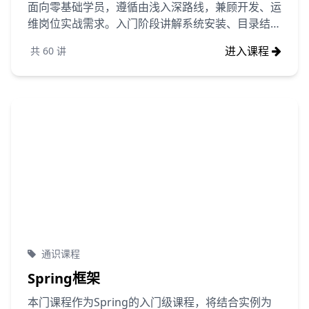
面向零基础学员，遵循由浅入深路线，兼顾开发、运
维岗位实战需求。入门阶段讲解系统安装、目录结
构、基础命令、Vim 编辑器、用户权限与文件管
进入课程
共
60
讲
理，快速建立终端操作思维；进阶模块覆盖进程监
控、软件包管理、网络配置、防火墙、日志排查、
Shell 脚本自动化，配套云服务器实操案例。课程摒
弃枯燥理论，以企业真实场景驱动练习，讲解服务部
署、定时任务、系统故障排查、简单内核调优等核心
能力。学完可独立运维 Linux 服务器，具备项目部
署、问题定位、批量自动化处理能力，适配后端开
发、运维、测试等岗位学习需求。
通识课程
Spring框架
本门课程作为Spring的入门级课程，将结合实例为