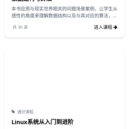
本书应用与现实世界相关的问题场景案例，让学生从
感性的角度来理解数据结构以及与其对应的算法，并
使用C和Python两种编程语言来定义问题的数据结构
进入课程
共
30
讲
和实现算法,使用C和Python两种编程语言，主要是
考虑到一些C基础差的学生很难用C语言来实现算
法，Python语言相对简单易掌握，这些学生可以使
用Python语言来学习数据结构与算法。
通识课程
Linux系统从入门到进阶