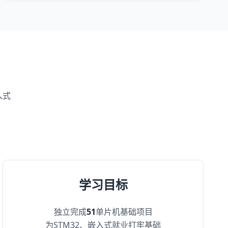
入式
学习目标
独立完成
51
单片机基础项目
为STM32、嵌入式就业打牢基础