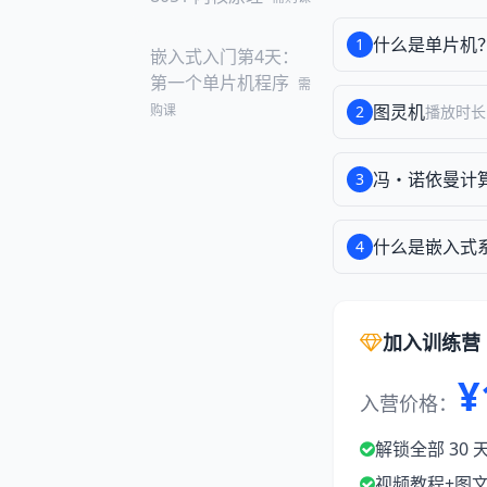
什么是单片机
1
嵌入式入门第4天：
第一个单片机程序
需
图灵机
购课
2
播放时长
冯・诺依曼计
3
什么是嵌入式
4
加入训练营
¥
入营价格：
解锁全部 30
视频教程+图