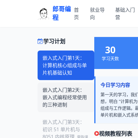
郎哥编
首
就业导
基础入门
程
页
向
营
学习计划
30
嵌入式入门第1天：
学习天数
计算机核心组成与单
片机基础认知
今日学习内容
嵌入式入门第2天：
第一天的学习，我
嵌入式编程经常使用
想，明白 “计算机
的三种进制
组成与工作逻辑。
单片机和嵌入式系
嵌入式入门第3天：
初识 51 单片机与
视频教程列表
8051 内核原理
需购课