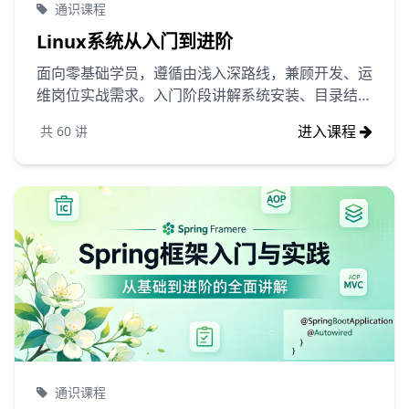
通识课程
Linux系统从入门到进阶
面向零基础学员，遵循由浅入深路线，兼顾开发、运
维岗位实战需求。入门阶段讲解系统安装、目录结
构、基础命令、Vim 编辑器、用户权限与文件管
进入课程
共
60
讲
理，快速建立终端操作思维；进阶模块覆盖进程监
控、软件包管理、网络配置、防火墙、日志排查、
Shell 脚本自动化，配套云服务器实操案例。课程摒
弃枯燥理论，以企业真实场景驱动练习，讲解服务部
署、定时任务、系统故障排查、简单内核调优等核心
能力。学完可独立运维 Linux 服务器，具备项目部
署、问题定位、批量自动化处理能力，适配后端开
发、运维、测试等岗位学习需求。
通识课程