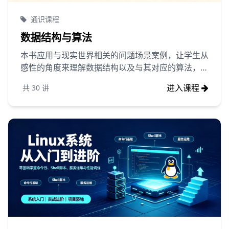
通识课程
数据结构与算法
本书应用与现实世界相关的问题场景案例，让学生从
感性的角度来理解数据结构以及与其对应的算法，并
使用C和Python两种编程语言来定义问题的数据结构
进入课程
共
30
讲
和实现算法,使用C和Python两种编程语言，主要是
考虑到一些C基础差的学生很难用C语言来实现算
法，Python语言相对简单易掌握，这些学生可以使
用Python语言来学习数据结构与算法。