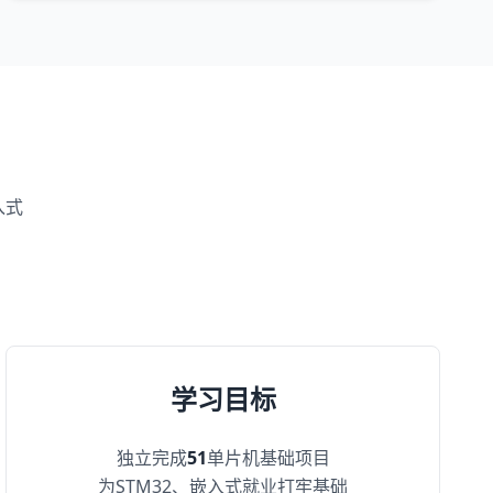
入式
学习目标
独立完成
51
单片机基础项目
为STM32、嵌入式就业打牢基础